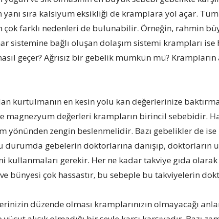
in yanı sıra kalsiyum eksikliği de kramplara yol açar. Tüm
 çok farklı nedenleri de bulunabilir. Örneğin, rahmin b
r sistemine bağlı oluşan dolaşım sistemi krampları ise h
asıl geçer? Ağrısız bir gebelik mümkün mü? Krampların 
n kurtulmanın en kesin yolu kan değerlerinize baktırma
e magnezyum değerleri krampların birincil sebebidir. Ha
yönünden zengin beslenmelidir. Bazı gebelikler de is
Bu durumda gebelerin doktorlarına danışıp, doktorlar
ini kullanmaları gerekir. Her ne kadar takviye gıda olarak
ı ve bünyesi çok hassastır, bu sebeple bu takviyelerin d
erinizin düzende olması kramplarınızın olmayacağı anlam
e vücut alışık olmadığı bir şeyle karşı karşıyadır. Bazı 