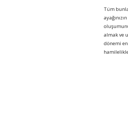
Tüm bunlar
ayağınızın
oluşumunu 
almak ve u
dönemi en 
hamilelikl