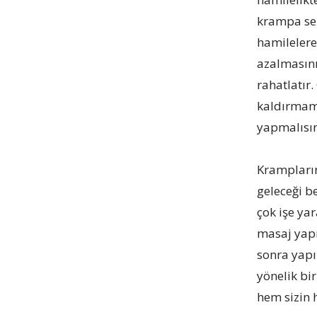
krampa seb
hamilelere
azalmasını
rahatlatır
kaldırmama
yapmalısını
Krampların
geleceği b
çok işe ya
masaj yapm
sonra yapı
yönelik bi
hem sizin 