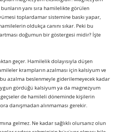
 bunların yanı sıra hamilelikte görülen
üyümesi toplardamar sistemine baskı yapar,
amilelerin oldukça canını sıkar. Peki bu
artması doğumun bir göstergesi midir? İşte
ktan geçer. Hamilelik dolayısıyla düşen
mileler krampların azalması için kalsiyum ve
e bu azalma beslenmeyle giderilemeyecek kadar
ın uygun gördüğü kalsiyum ya da magnezyum
 geçseler de hamileli döneminde kişilerin
oktora danışmadan alınmaması gerekir.
ına gelmez. Ne kadar sağlıklı olursanız olun
zamanlar sadece rahminizin büyüyor olması bile