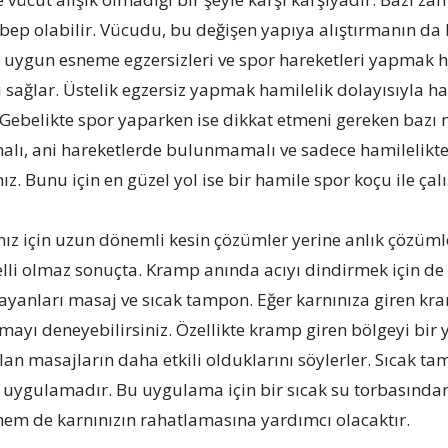
ep olabilir. Vücudu, bu değişen yapıya alıştırmanın da b
 uygun esneme egzersizleri ve spor hareketleri yapmak h
 sağlar. Üstelik egzersiz yapmak hamilelik dolayısıyla 
. Gebelikte spor yaparken ise dikkat etmeni gereken bazı n
lı, ani hareketlerde bulunmamalı ve sadece hamilelikte 
z. Bunu için en güzel yol ise bir hamile spor koçu ile çal
ız için uzun dönemli kesin çözümler yerine anlık çözümle
elli olmaz sonuçta. Kramp anında acıyı dindirmek için de
rayanları masaj ve sıcak tampon. Eğer karnınıza giren k
ayı deneyebilirsiniz. Özellikte kramp giren bölgeyi bir
lan masajların daha etkili olduklarını söylerler. Sıcak t
r uygulamadır. Bu uygulama için bir sıcak su torbasından
hem de karnınızın rahatlamasına yardımcı olacaktır.