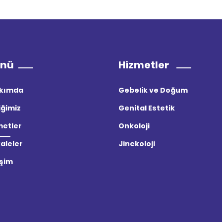
nü
Hizmetler
kımda
Gebelik ve Doğum
iğimiz
Genital Estetik
metler
Onkoloji
aleler
Jinekoloji
işim