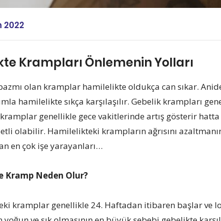
n 2022
kte Krampları Önlemenin Yolları
pazmı olan kramplar hamilelikte oldukça can sıkar. Aniden
mla hamilelikte sıkça karşılaşılır. Gebelik krampları gene
 kramplar genellikle gece vakitlerinde artış gösterir hat
etli olabilir. Hamilelikteki krampların ağrısını azaltmanı
an en çok işe yarayanları…
e Kramp Neden Olur?
eki kramplar genellikle 24. Haftadan itibaren başlar ve 
 yoğun ve sık olmasının en büyük sebebi gebelikte karş