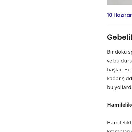
10 Hazira
Gebeli
Bir doku s
ve bu duru
başlar. Bu
kadar şidd
bu yollard
Hamilelik
Hamilelikt
krampların