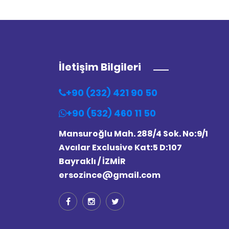
İletişim Bilgileri
+90 (232) 421 90 50
+90 (532) 460 11 50
Mansuroğlu Mah. 288/4 Sok. No:9/1
Avcılar Exclusive Kat:5 D:107
Bayraklı / İZMİR
ersozince@gmail.com