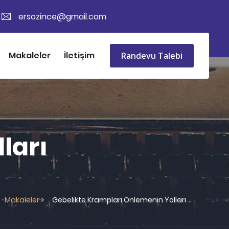
ersozince@gmail.com
Makaleler
İletişim
Randevu Talebi
ları
Makaleler
Gebelikte Krampları Önlemenin Yolları