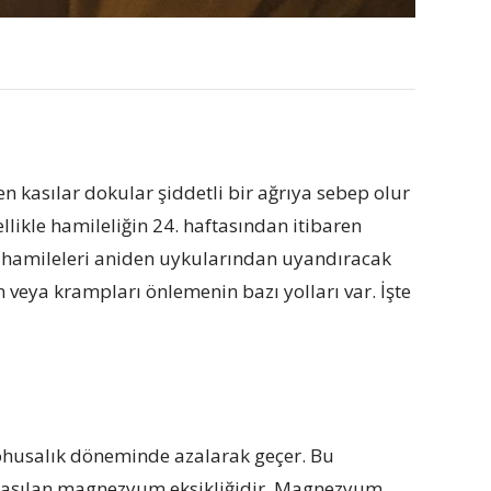
 kasılar dokular şiddetli bir ağrıya sebep olur
llikle hamileliğin 24. haftasından itibaren
ta hamileleri aniden uykularından uyandıracak
n veya krampları önlemenin bazı yolları var. İşte
lohusalık döneminde azalarak geçer. Bu
ılaşılan magnezyum eksikliğidir. Magnezyum