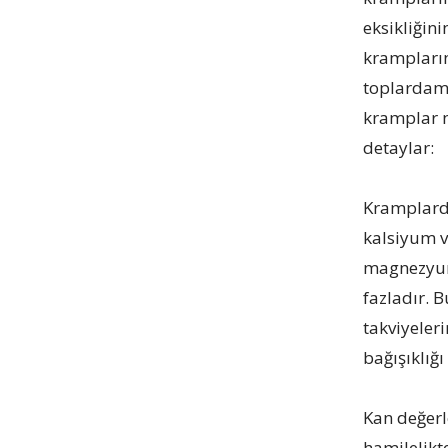
eksikliğin
krampların
toplardama
kramplar n
detaylar:
Kramplarda
kalsiyum v
magnezyum 
fazladır. 
takviyeler
bağışıklığ
Kan değerl
hamilelikt