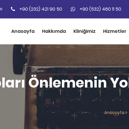
ı
+90 (232) 421 90 50
+90 (532) 460 11 50
Anasayfa
Hakkımda
Kliniğimiz
Hizmetler
ları Önlemenin Yol
Anasayfa